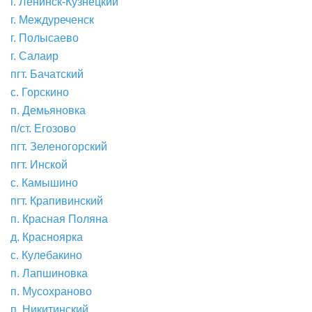
г. Ленинск-Кузнецкий
г. Междуреченск
г. Полысаево
г. Салаир
пгт. Бачатский
с. Горскино
п. Демьяновка
п/ст. Егозово
пгт. Зеленогорский
пгт. Инской
с. Камышино
пгт. Крапивинский
п. Красная Поляна
д. Красноярка
с. Кулебакино
п. Лапшиновка
п. Мусохраново
п. Никитинский