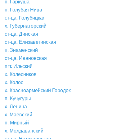
п. Гаркуша
п. Голубая Нива
ст-ца. Голубицкая
х. Губернаторский
ст-ца. Динская
ст-ца. Елизаветинская
п. Знаменский
ст-ца. Ивановская
пгт. Ильский
х. Колесников
х. Колос
х. Красноармейский Городок
п. Кучугуры
х. Ленина
х. Маевский
п. Мирный
х. Молдаванский
ст-ца. Натухаевская