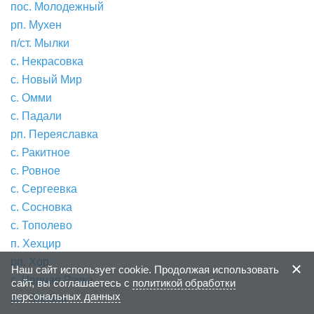
пос. Молодежный
рп. Мухен
п/ст. Мылки
с. Некрасовка
с. Новый Мир
с. Омми
с. Падали
рп. Переяславка
с. Ракитное
с. Ровное
с. Сергеевка
с. Сосновка
с. Тополево
п. Хехцир
рп. Хор
Наш сайт использует cookie. Продолжая использовать
с. Черная Речка
сайт, вы соглашаетесь с
политикой обработки
персональных данных
рп. Эльбан