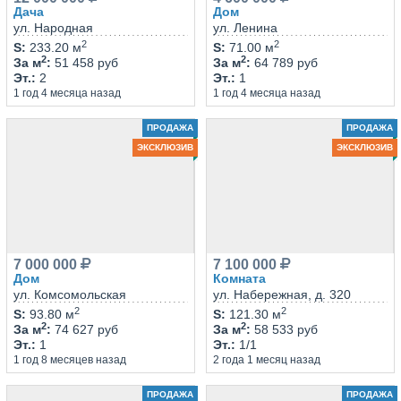
Дача
Дом
ул. Народная
ул. Ленина
2
2
S
:
233.20 м
S
:
71.00 м
2
2
За м
:
51 458 руб
За м
:
64 789 руб
Эт.
:
2
Эт.
:
1
1 год 4 месяца назад
1 год 4 месяца назад
ПРОДАЖА
ПРОДАЖА
ЭКСКЛЮЗИВ
ЭКСКЛЮЗИВ
7 000 000
7 100 000
Дом
Комната
ул. Комсомольская
ул. Набережная, д. 320
2
2
S
:
93.80 м
S
:
121.30 м
2
2
За м
:
74 627 руб
За м
:
58 533 руб
Эт.
:
1
Эт.
:
1/1
1 год 8 месяцев назад
2 года 1 месяц назад
ПРОДАЖА
ПРОДАЖА