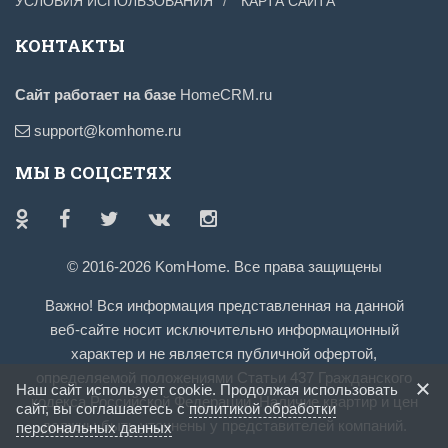
УСЛОВИЯ ИСПОЛЬЗОВАНИЯ
КАРТА САЙТА
КОНТАКТЫ
Сайт работает на базе
HomeCRM.ru
support@komhome.ru
МЫ В СОЦСЕТЯХ
© 2016-2026 KomHome. Все права защищены
Важно! Вся информация представленная на данной
веб-сайте носит исключительно информационный
характер и не является публичной офертой,
определяемой положениями Статьи 437 Гражданского
Наш сайт использует cookie. Продолжая использовать
кодекса Российской Федерации. Наличие квартир и цен
сайт, вы соглашаетесь с
политикой обработки
должны быть уточнены у представителей компаний.
персональных данных