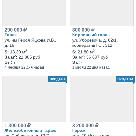
290 000
800 000
Гараж
Кирпичный гараж
ул. им Героя Яцкова И.В.,
ул. Уборевича, д. 82/1,
д. 16
кооператив ГСК 312
2
2
S
:
13.30 м
S
:
21.80 м
2
2
За м
:
21 805 руб
За м
:
36 697 руб
Эт.
:
7
Эт.
:
-
4 месяца 22 дня назад
1 месяц 22 дня назад
ПРОДАЖА
ПРОДАЖА
1 300 000
3 200 000
Железобетонный гараж
Гараж
ул. Сибирская, д. 33/7,
тер. ГК Мылки пер