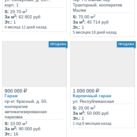
корп. 1
Тракторный, кооператив
Мылки
2
S
:
20.70 м
2
2
За м
:
62 802 руб
S
:
70.00 м
2
Эт.
:
1
За м
:
45 714 руб
Эт.
:
1
4 месяца 12 дней назад
5 месяцев 18 дней назад
ПРОДАЖА
ПРОДАЖА
900 000
1 000 000
Гараж
Кирпичный гараж
пр-кт. Красный, д. 50,
ул. Республиканская
кооператив
2
S
:
20.00 м
автоматизированная
2
За м
:
50 000 руб
парковка
Эт.
:
1
2
S
:
10.00 м
1 год 6 месяцев назад
2
За м
:
90 000 руб
Эт.
:
16