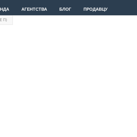
ЕНДА
АГЕНТСТВА
БЛОГ
ПРОДАВЦУ
Е П)
Вве
Вой
Зар