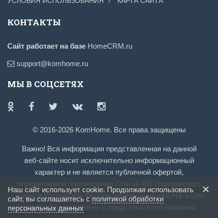
УСЛОВИЯ ИСПОЛЬЗОВАНИЯ
КАРТА САЙТА
КОНТАКТЫ
Сайт работает на базе
HomeCRM.ru
support@komhome.ru
МЫ В СОЦСЕТЯХ
© 2016-2026 KomHome. Все права защищены
Важно! Вся информация представленная на данной
веб-сайте носит исключительно информационный
характер и не является публичной офертой,
определяемой положениями Статьи 437 Гражданского
Наш сайт использует cookie. Продолжая использовать
кодекса Российской Федерации. Наличие квартир и цен
сайт, вы соглашаетесь с
политикой обработки
должны быть уточнены у представителей компаний.
персональных данных