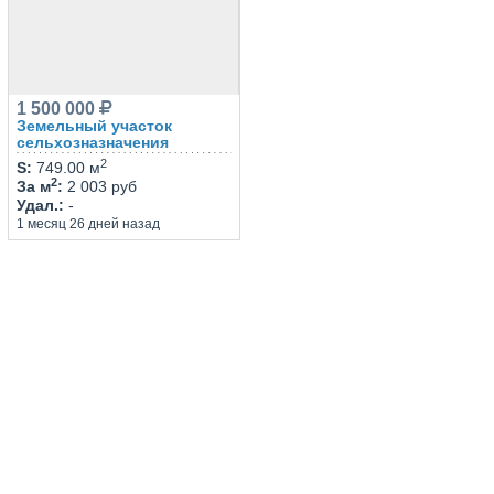
1 500 000
Земельный участок
сельхозназначения
2
S
:
749.00 м
2
За м
:
2 003 руб
Удал.
:
-
1 месяц 26 дней назад