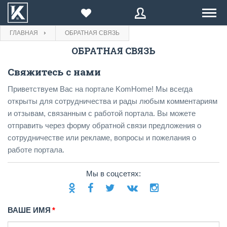
ГЛАВНАЯ
ОБРАТНАЯ СВЯЗЬ
ПРОДАЖА
ОБРАТНАЯ СВЯЗЬ
E-mail
Введите Ваш E-mail:
E-mail
АРЕНДА
Свяжитесь с нами
Приветствуем Вас на портале KomHome! Мы всегда
Пароль
КОМПАНИИ
открыты для сотрудничества и рады любым комментариям
Пароль
ВОССТАНОВИТЬ
и отзывам, связанным с работой портала. Вы можете
отправить через форму обратной связи предложения о
БЛОГ
Войти
или
Зарегистрироваться
Забыли
сотрудничестве или рекламе, вопросы и пожелания о
ВОЙТИ
Нажимая на кнопку, вы даете согласие на
обработку
пароль?
персональных данных
работе портала.
ПРОДАВЦУ
Еще не зарегистрированы?
Зарегистрироваться
Назад
на форму входа
Мы в соцсетях:
ЗАРЕГИСТРИРОВАТЬСЯ
ВАШЕ ИМЯ