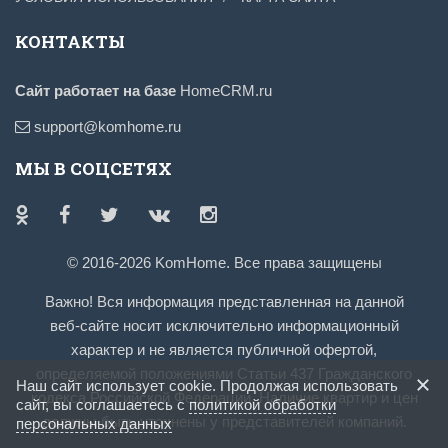
КОНТАКТЫ
Сайт работает на базе
HomeCRM.ru
support@komhome.ru
МЫ В СОЦСЕТЯХ
© 2016-2026 KomHome. Все права защищены
Важно! Вся информация представленная на данной
веб-сайте носит исключительно информационный
характер и не является публичной офертой,
определяемой положениями Статьи 437 Гражданского
Наш сайт использует cookie. Продолжая использовать
кодекса Российской Федерации. Наличие квартир и цен
сайт, вы соглашаетесь с
политикой обработки
должны быть уточнены у представителей компаний.
персональных данных