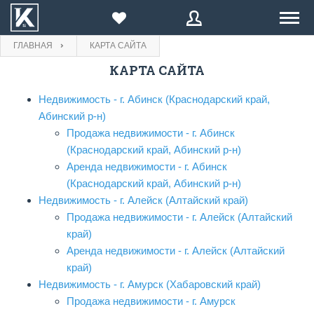
ГЛАВНАЯ
КАРТА САЙТА
ПРОДАЖА
КАРТА САЙТА
E-mail
Введите Ваш E-mail:
E-mail
АРЕНДА
Недвижимость - г. Абинск (Краснодарский край,
Абинский р-н)
Продажа недвижимости - г. Абинск
Пароль
КОМПАНИИ
Пароль
(Краснодарский край, Абинский р-н)
ВОССТАНОВИТЬ
Аренда недвижимости - г. Абинск
БЛОГ
Войти
или
(Краснодарский край, Абинский р-н)
Зарегистрироваться
Забыли
ВОЙТИ
Нажимая на кнопку, вы даете согласие на
обработку
пароль?
Недвижимость - г. Алейск (Алтайский край)
персональных данных
Продажа недвижимости - г. Алейск (Алтайский
ПРОДАВЦУ
Еще не зарегистрированы?
Зарегистрироваться
край)
Назад
на форму входа
Аренда недвижимости - г. Алейск (Алтайский
ЗАРЕГИСТРИРОВАТЬСЯ
край)
Недвижимость - г. Амурск (Хабаровский край)
Продажа недвижимости - г. Амурск