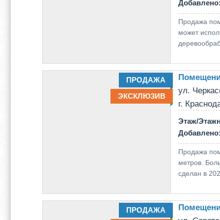
Добавлено
Продажа пом
может испол
деревообрабо
Помещени
ПРОДАЖА
ул. Черкас
ЭКСКЛЮЗИВ
г. Краснод
Этаж/Этаж
Добавлено
Продажа пом
метpoв. Бол
сделан в 202
Помещени
ПРОДАЖА