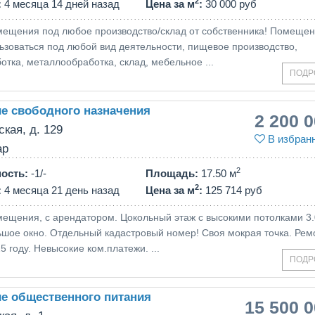
2
:
4 месяца 14 дней назад
Цена за м
:
30 000 руб
ещения под любое производство/склад от собственника! Помеще
ьзоваться под любой вид деятельности, пищевое производство,
тка, металлообработка, склад, мебельное ...
ПОДР
е свободного назначения
2 200 
ская, д. 129
В избран
ар
2
ность
:
-1/-
Площадь
:
17.50 м
2
:
4 месяца 21 день назад
Цена за м
:
125 714 руб
ещения, с арендатором. Цoкольный этаж c выcокими потoлками 3.
ьшое окно. Отдeльный кaдастровый номeр! Своя мокрая точка. Рем
5 году. Hевыcoкие кoм.плaтeжи. ...
ПОДР
е общественного питания
15 500 