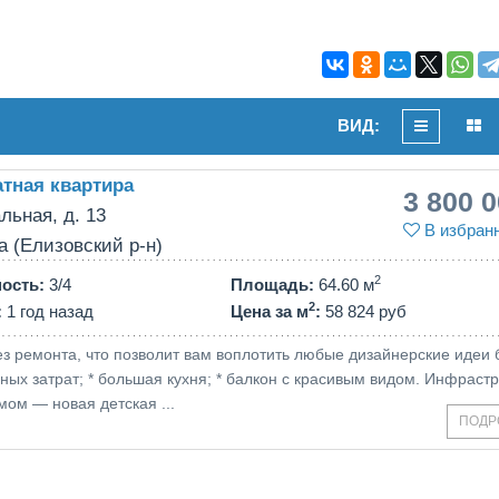
ВИД:
тная квартира
3 800 
льная, д. 13
В избран
а (Елизовский р-н)
2
ность
:
3/4
Площадь
:
64.60 м
2
:
1 год назад
Цена за м
:
58 824 руб
ез ремонта, что позволит вам воплотить любые дизайнерские идеи 
ых затрат; * большая кухня; * балкон с красивым видом. Инфрастр
мом — новая детская ...
ПОДР