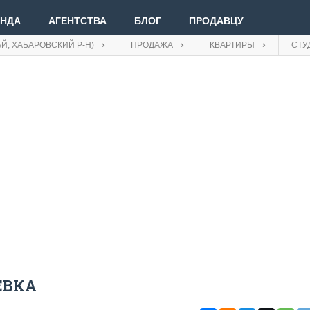
ЕНДА
АГЕНТСТВА
БЛОГ
ПРОДАВЦУ
Й, ХАБАРОВСКИЙ Р-Н)
ПРОДАЖА
КВАРТИРЫ
СТУ
Вве
Вой
Зар
ЕВКА