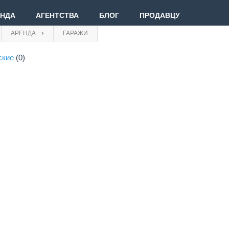
ЕНДА
АГЕНТСТВА
БЛОГ
ПРОДАВЦУ
АРЕНДА
ГАРАЖИ
ские
(0)
Вве
Вой
Зар