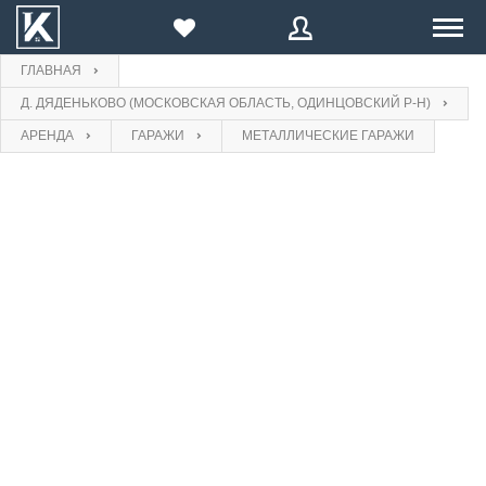
ГЛАВНАЯ
ПРОДАЖА
Д. ДЯДЕНЬКОВО (МОСКОВСКАЯ ОБЛАСТЬ, ОДИНЦОВСКИЙ Р-Н)
E-mail
Введите Ваш E-mail:
E-mail
АРЕНДА
ГАРАЖИ
МЕТАЛЛИЧЕСКИЕ ГАРАЖИ
АРЕНДА
Пароль
КОМПАНИИ
Пароль
ВОССТАНОВИТЬ
БЛОГ
Войти
или
Зарегистрироваться
Забыли
ВОЙТИ
Нажимая на кнопку, вы даете согласие на
обработку
пароль?
персональных данных
ПРОДАВЦУ
Еще не зарегистрированы?
Зарегистрироваться
Назад
на форму входа
ЗАРЕГИСТРИРОВАТЬСЯ