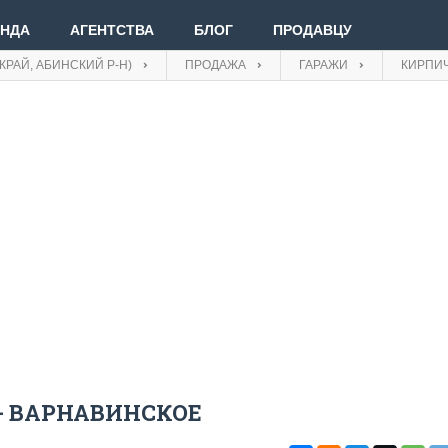
ЕНДА
АГЕНТСТВА
БЛОГ
ПРОДАВЦУ
КРАЙ, АБИНСКИЙ Р-Н)
ПРОДАЖА
ГАРАЖИ
КИРПИ
Вве
Вой
Зар
- ВАРНАВИНСКОЕ