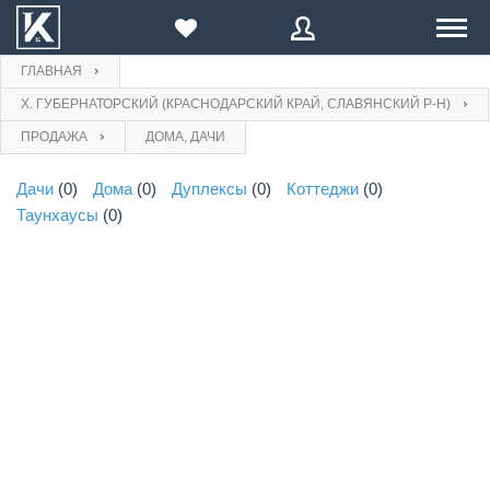
ГЛАВНАЯ
ПРОДАЖА
Х. ГУБЕРНАТОРСКИЙ (КРАСНОДАРСКИЙ КРАЙ, СЛАВЯНСКИЙ Р-Н)
E-mail
Введите Ваш E-mail:
E-mail
ПРОДАЖА
ДОМА, ДАЧИ
АРЕНДА
Дачи
(0)
Дома
(0)
Дуплексы
(0)
Коттеджи
(0)
Пароль
КОМПАНИИ
Таунхаусы
(0)
Пароль
ВОССТАНОВИТЬ
БЛОГ
Войти
или
Зарегистрироваться
Забыли
ВОЙТИ
Нажимая на кнопку, вы даете согласие на
обработку
пароль?
персональных данных
ПРОДАВЦУ
Еще не зарегистрированы?
Зарегистрироваться
Назад
на форму входа
ЗАРЕГИСТРИРОВАТЬСЯ