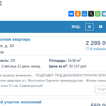
Е
ВИД:
атная квартира
2 285 
я, д. 10
В избран
ое
2
ность
:
2/5
Площадь
:
24.80 м
2
:
2 месяца 21 день назад
Цена за м
:
92 137 руб
ся вашему вниманию... ПОДХОДИТ ПОД ДАЛЬНЕВОСТОЧНУЮ ИП
ная квартира в с. Восточное Оцените преимущества: -Жилая комн
 зона 9.7 кв -Совмещённый ...
ПОДР
й участок поселений
550 