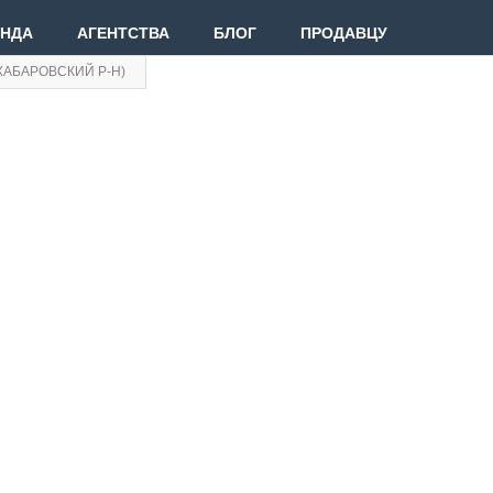
ЕНДА
АГЕНТСТВА
БЛОГ
ПРОДАВЦУ
ХАБАРОВСКИЙ Р-Н)
Вве
Вой
Зар