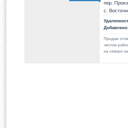
пер. Прои
с. Восточн
Удаленнос
Добавлено
Продам отли
чистом район
на северо-за