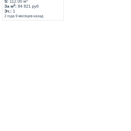
S
:
112.00 м
2
За м
:
84 821 руб
Эт.
:
1
2 года 9 месяцев назад