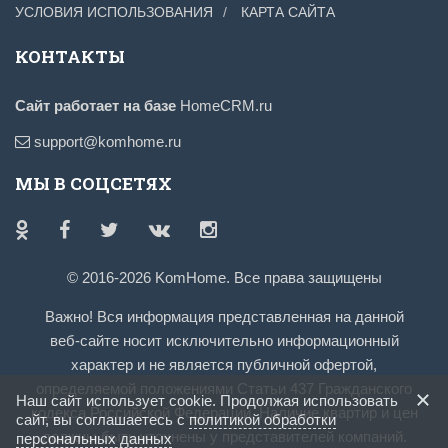
УСЛОВИЯ ИСПОЛЬЗОВАНИЯ
КАРТА САЙТА
КОНТАКТЫ
Сайт работает на базе
HomeCRM.ru
support@komhome.ru
МЫ В СОЦСЕТЯХ
© 2016-2026 KomHome. Все права защищены
Важно! Вся информация представленная на данной
веб-сайте носит исключительно информационный
характер и не является публичной офертой,
определяемой положениями Статьи 437 Гражданского
Наш сайт использует cookie. Продолжая использовать
кодекса Российской Федерации. Наличие квартир и цен
сайт, вы соглашаетесь с
политикой обработки
должны быть уточнены у представителей компаний.
персональных данных